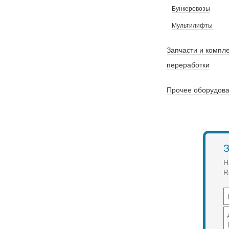
Бункеровозы
Мультилифты
Запчасти и компл
переработки
Прочее оборудова
З
Н
R