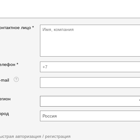
онтактное лицо *
елефон *
-mail
егион
ород
ыстрая авторизация / регистрация