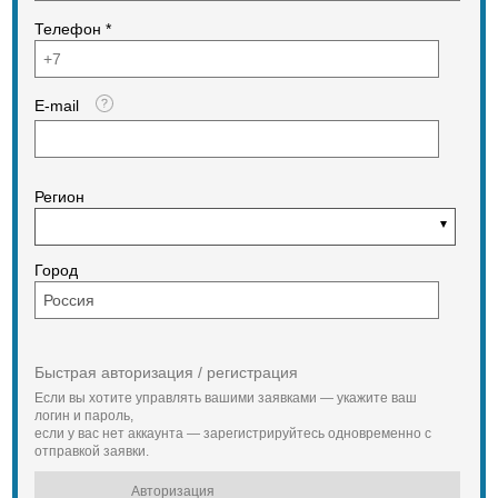
Полная масса, кг 8180
Телефон *
Габаритные размеры, мм
- длина 6600
- ширина 2500
- высота 3200
E-mail
В продаже имеется весь
модельный ряд, в т.ч. Б/у. По
наличию или с минимальным
сроком поставки. Возможна
доставка по РФ, приобретение в
Регион
Лизинг. По цене, срокам поставки и
наличию обращайтесь по
телефону.
Город
Быстрая авторизация / регистрация
Если вы хотите управлять вашими заявками — укажите ваш
логин и пароль,
если у вас нет аккаунта — зарегистрируйтесь одновременно с
отправкой заявки.
Авторизация