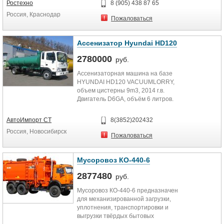
Ростехно
8 (905) 438 87 65
Вместимость кузова, м3 8
Россия, Краснодар
Масса загружаемых отходов
Пожаловаться
(груза), кг 3 100
Грузоподъемность манипулятора
(портала), кг 500
Ассенизатор Hyundai HD120
Емкость загрузочного ковша, м3 —
2780000
Угол подъема кузова, град —
руб.
Полная масса, кг 8180
Ассенизаторная машина на базе
Габаритные размеры, (длина,
HYUNDAI HD120 VACUUMLORRY,
ширина, высота), мм
объем цистерны 9m3, 2014 г.в.
6600x2500x3200
Двигатель D6GA, объём 6 литров.
Номер объявления №98.
Цена 77 500 долларов.
АвтоИмпорт СТ
8(3852)202432
Россия, Новосибирск
Пожаловаться
Мусоровоз КО-440-6
2877480
руб.
Мусоровоз КО-440-6 предназначен
для механизированной загрузки,
уплотнения, транспортировки и
выгрузки твёрдых бытовых