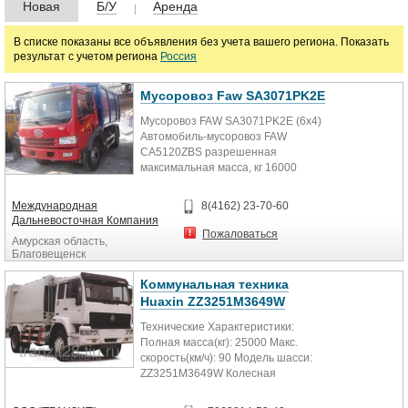
Цена
Новая
Б/У
Аренда
В списке показаны все объявления без учета вашего региона. Показать
результат с учетом региона
Россия
руб.
Мусоровоз Faw SA3071PK2E
Марка
Мусоровоз FAW SA3071PK2E (6х4)
Автомобиль-мусоровоз FAW
CA5120ZBS разрешенная
максимальная масса, кг 16000
объем контейнера, куб. м 16
расход...
Международная
8(4162) 23-70-60
Дальневосточная Компания
Пожаловаться
Амурская область,
Благовещенск
Коммунальная техника
Huaxin ZZ3251M3649W
Технические Характеристики:
Полная масса(кг): 25000 Макс.
скорость(км/ч): 90 Модель шасси:
ZZ3251M3649W Колесная
формула: 6х4 Двигатель: Евро3...