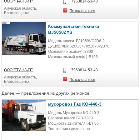
ООО "ТРАНЗИТ"
+7963814-53-43
Амурская область,
Пожаловаться
Благовещенск
Коммунальная техника
BJ5050ZYS
Модель шасси: BJ1059VCJD6-2
ДхШхВ(мм): 6206/6470х1870х2370
Основание оси(мм): 3360
Максимальный вес(кг): 5185
Максимальный загрузка(кг): 1065
Объем...
ООО "ТРАНЗИТ"
+7963814-53-43
Амурская область,
Пожаловаться
Благовещенск
Далее —
предложения из других регионов
мусоровоз Газ КО-440-3
Модель Мусоровоз КО-440-3
Базовое шасси ГАЗ-3309
Мощность двигателя, кВт 86
Тип топлива дизельное
Тип загрузки механизированная
боковая