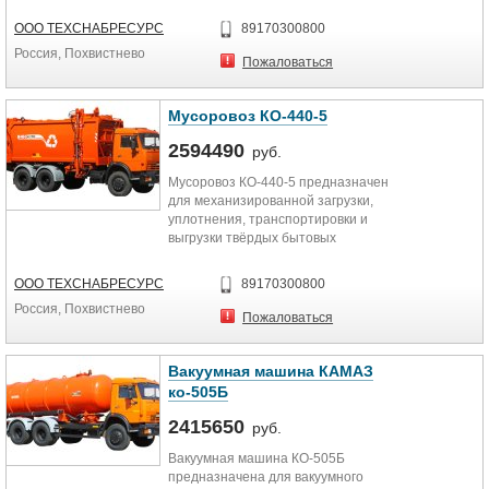
отходов.
В состав специального
ООО ТЕХСНАБРЕСУРС
89170300800
оборудования входят: кузов с
Россия, Похвистнево
задней крышкой, толкающая
Пожаловаться
плита, боковой манипулятор,
гидравлическая и электрическая
системы.
Мусоровоз КО-440-5
Загрузка отходов в кузов
2594490
производится из контейнера
руб.
боковым манипулятором.
Мусоровоз КО-440-5 предназначен
Уплотнение отходов в кузове
для механизированной загрузки,
производится толкающей плитой.
уплотнения, транспортировки и
Выгрузка осуществляется
выгрузки твёрдых бытовых
опрокидыванием кузова и
отходов.
толкающей плитой.
В состав специального
ООО ТЕХСНАБРЕСУРС
89170300800
оборудования входят: кузов с
Россия, Похвистнево
задней крышкой, толкающая
Пожаловаться
плита, боковой манипулятор,
гидравлическая и электрическая
системы.
Вакуумная машина КАМАЗ
Загрузка отходов в кузов
ко-505Б
производится из контейнера
боковым манипулятором.
2415650
руб.
Уплотнение отходов в кузове
Вакуумная машина КО-505Б
производится толкающей плитой.
предназначена для вакуумного
Выгрузка осуществляется