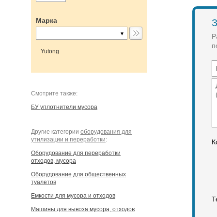
Марка
З
Р
п
Yutong
Cмотрите также:
БУ уплотнители мусора
Другие категории
оборудования для
утилизации и переработки
:
К
Оборудование для переработки
отходов, мусора
Оборудование для общественных
туалетов
Емкости для мусора и отходов
Т
Машины для вывоза мусора, отходов