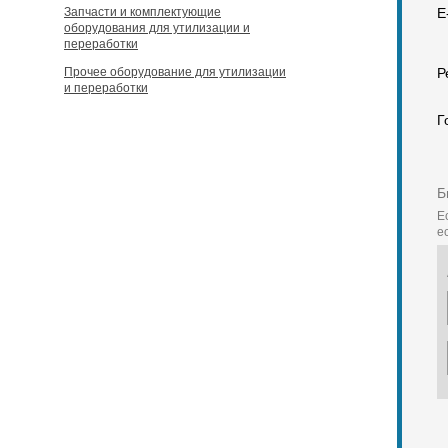
Запчасти и комплектующие
E
оборудования для утилизации и
переработки
Прочее оборудование для утилизации
Р
и переработки
Г
Б
Е
е