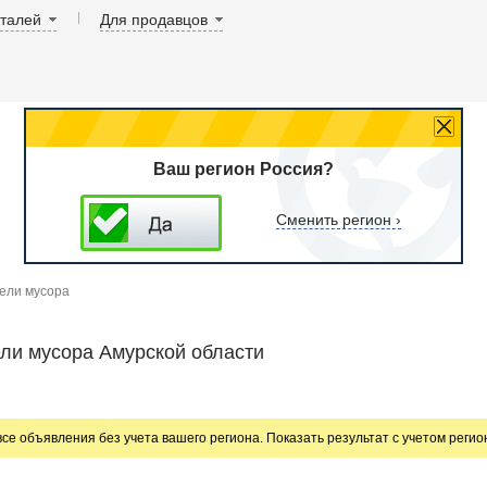
аталей
Для продавцов
Ваш регион Россия?
Сменить регион ›
ели мусора
ли мусора Амурской области
все объявления без учета вашего региона. Показать результат с учетом реги