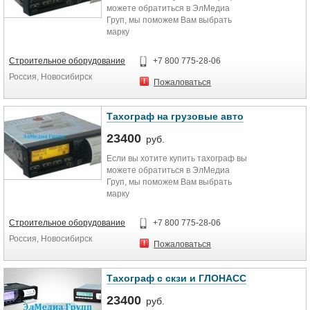
можете обратиться в ЭлМедиа
Груп, мы поможем Вам выбрать
марку
тахографа,проконсультируем,
всегда в наличии. Хорошая цена и
Строительное оборудование
+7 800 775-28-06
возможность приобрести в любом
Россия, Новосибирск
городе.
Пожаловаться
Тахограф на грузовые авто
23400
руб.
Если вы хотите купить тахограф вы
можете обратиться в ЭлМедиа
Груп, мы поможем Вам выбрать
марку
тахографа,проконсультируем,
всегда в наличии. Хорошая цена и
Строительное оборудование
+7 800 775-28-06
возможность приобрести в любом
Россия, Новосибирск
городе.
Пожаловаться
Тахограф с скзи и ГЛОНАСС
23400
руб.