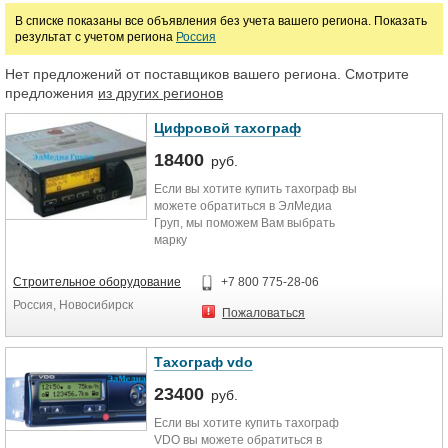
В списке показаны все объявления без учета вашего региона. Показать
результат с учетом региона
Россия
Нет предложений от поставщиков вашего региона. Смотрите
предложения
из других регионов
Цифровой тахограф
18400
руб.
Если вы хотите купить тахограф вы
можете обратиться в ЭлМедиа
Груп, мы поможем Вам выбрать
марку
тахографа,проконсультируем,
всегда в наличии. Хорошая цена и
Строительное оборудование
+7 800 775-28-06
возможность приобрести в любом
Россия, Новосибирск
городе.
Пожаловаться
Тахограф vdo
23400
руб.
Если вы хотите купить тахограф
VDO вы можете обратиться в