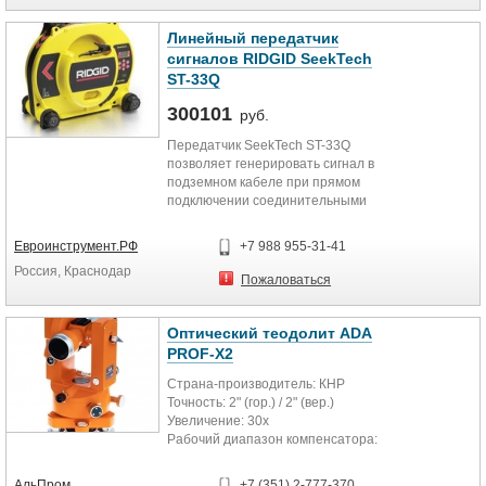
части, портативный терминал и
гарантирует уверенное и быстрое
кабель (HDU) ,буссоль для
обнаружение электрических
Линейный передатчик
ориентировки по азимуту,
сигналов даже в тяжелых условиях,
инструмент для извлечения
сигналов RIDGID SeekTech
связанных со слабостью
(SVSM) , комплект инструментов и
ST-33Q
проводников, плохим заземлением
расходные материалы для
или неблагоприятными свойствами
300101
ремонта оптоволоконного кабеля,
руб.
грунта.
контролёр источника Pelton ,
Передатчик SeekTech ST-33Q
система шифратора SHOT PRO 2 ,
позволяет генерировать сигнал в
и другие комплектующие
подземном кабеле при прямом
сейсмостанции Scorpion. При
подключении соединительными
заинтересованности
проводами, индукцией при
дополнительная информация.
использовании специальных
Цена по запросу.
Евроинструмент.РФ
+7 988 955-31-41
клещей, а также индукционно от
Россия, Краснодар
передатчика.
Пожаловаться
Оптический теодолит ADA
PROF-X2
Страна-производитель: КНР
Точность: 2" (гор.) / 2" (вер.)
Увеличение: 30x
Рабочий диапазон компенсатора:
±2
Угол поля зрения (град.): 1°30?
АльПром
+7 (351) 2-777-370