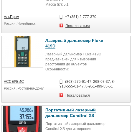
Масса (кг): 5,1
АльПром
+7 (351) 2-777-370
Россия, Челябинск
Пожаловаться
Лазерный дальномер Fluke
419D
Лазерный дальномер Fluke 419D
предназначен для измерения
расстояния до объектов
Особенности:
Измерение высоты по
геометрическим формулам
АССЕРВИС
(863) 275-61-47, 268-07-37, 8-
(Пифагора)
918-555-61-47, 8-951-499-55-51
Россия, Ростов-на-Дону
Звуковой отклик на нажатие
клавиш
Пожаловаться
Режим штатива, позволяющий
установить прибор на штатив для
измерения большого расстояния
Портативный лазерный
Функция разметки вехами помогает
дальномер Condtrol XS
пометить определенные
Портативный лазерный дальномер
расстояния, например при
Condtrol XS для измерения
проектировании деревянных рам