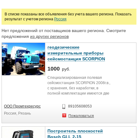
Цена
В списке показаны все объявления без учета вашего региона. Показать
результат с учетом региона
Россия
Нет предложений от поставщиков вашего региона. Смотрите
руб.
предложения
из других регионов
геодезические
измерительные приборы
сейсмостанция SCORPION
1000
руб.
Специализированная полевая
сейсмостанция SCORPION 2008г.в.,
с хранения, без наработки, в
полной комплектации имеются две
сейсмостанции в количестве по
600 датчиков каждая.
ООО Промтехресурс
89105608053
Эффективная ,невероятно точная ,
Россия, Рязань
кабельная система сбора
Пожаловаться
сейсмических данных компании
INOVA США. Станция Scorpion
работает с самыми сложными
Построитель плоскостей
планами съемок, через
Bosch GLL 2-15