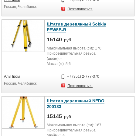
Диаметр объектива (мм): 40
Россия, Челябинск
Коэффициент дальномера: 100
Пожаловаться
Мин. расстояние фокусирования
(м): 2
Масса (кг): 4,3
Штатив деревянный Sokkia
PFW5B-R
15140
руб.
Максимальная высота (см): 170
Присоединительная резьба
(дюйм): -
Масса (кг): 5,6
АльПром
+7 (351) 2-777-370
Россия, Челябинск
Пожаловаться
Штатив деревянный NEDO
200133
15145
руб.
Максимальная высота (см): 167
Присоединительная резьба
(дюйм): 5/8