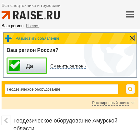
Вся спецтехника и грузовики
Ваш регион:
Россия
Разместить объявление
Ваш регион Россия?
Сменить регион ›
Расширенный поиск
Геодезические измерительные приборы
Нивелиры
Теодолиты
Тахеометры
Геодезическое оборудование Амурской
Штативы, биподы, триподы
Приборы поиска подземных коммуникаций
области
Рейки нивелирные
Построители плоскости