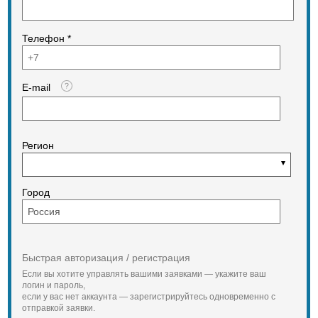
Автоматическое отключение
питания
По истечении 180 секунд
Телефон *
Питание
2 батареи типа ААА
Рабочая температура
−25…70°C
E-mail
Температура хранения
−10…50°C
Габаритные размеры
127×56×33 мм
Вес
Регион
153 г
Город
Быстрая авторизация / регистрация
Если вы хотите управлять вашими заявками — укажите ваш
логин и пароль,
если у вас нет аккаунта — зарегистрируйтесь одновременно с
отправкой заявки.