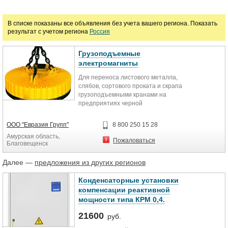
Марка
В списке показаны все объявления без учета вашего региона. Показать
результат с учетом региона
Россия
Грузоподъемные
электромагниты
Для переноса листового металла,
слябов, сортового проката и скрапа
грузоподъемными кранами на
предприятиях черной
металлургии, по переработке...
ООО "Евразия Групп"
8 800 250 15 28
Амурская область,
Пожаловаться
Благовещенск
Далее —
предложения из других регионов
Конденсаторные установки
компенсации реактивной
мощности типа КРМ 0,4.
21600
руб.