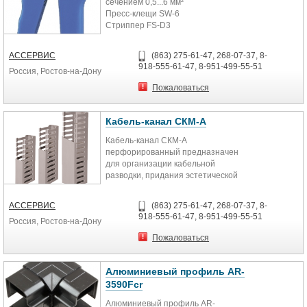
сечением 0,5...6 мм²
Пресс-клещи SW-6
Стриппер FS-D3
Инструмент в удобном матерчатом
чехле
АССЕРВИС
(863) 275-61-47, 268-07-37, 8-
918-555-61-47, 8-951-499-55-51
Россия, Ростов-на-Дону
Пожаловаться
Кабель-канал СКМ-А
Кабель-канал СКМ-А
перфорированный предназначен
для организации кабельной
разводки, придания эстетической
законченности
электрораспределительным
АССЕРВИС
(863) 275-61-47, 268-07-37, 8-
шкафам
918-555-61-47, 8-951-499-55-51
Россия, Ростов-на-Дону
Модификации:
Модель Размеры (В×Ш) Длина
Пожаловаться
Материал
Цвет
Максимальная температура
Алюминиевый профиль AR-
эксплуатации
3590Fcr
СКМ-А-3020
30×20 мм
Алюминиевый профиль AR-