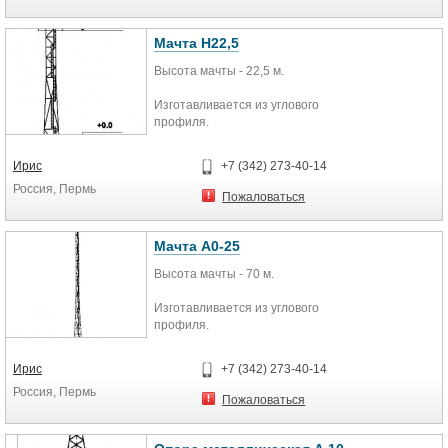
насадка для пайки ∅ 17 мм
редуктор
5-метровый шланг высокого
Мачта Н22,5
давления
Высота мачты - 22,5 м.
Угол наклона насадки 120°
относительно рукоятки
Изготавливается из углового
обеспечивает удобство при
профиля.
монтаже
Антикорозионное покрытие
методом горячего цинкования.
Ирис
+7 (342) 273-40-14
Россия, Пермь
Данные мачты предназначены для
Пожаловаться
установки антенн широкого
спектра действия.
Подразделяются по высоте и
Мачта А0-25
конфигурации стволов, по
Высота мачты - 70 м.
количеству ярусов и антенн в
каждом ярусе.
Изготавливается из углового
профиля.
Антикорозионное покрытие
методом горячего цинкования.
Ирис
+7 (342) 273-40-14
Россия, Пермь
Данные мачты предназначены для
Пожаловаться
установки антенн широкого
спектра