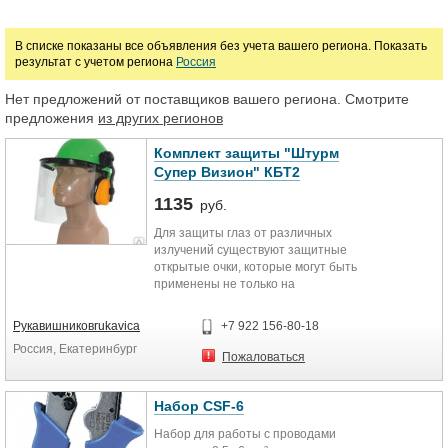
Цена
В списке показаны все объявления без учета вашего региона. Показать
результат с учетом региона
Россия
Нет предложений от поставщиков вашего региона. Смотрите
руб.
предложения
из других регионов
Комплект защиты "Штурм
Супер Визион" КБТ2
1135
руб.
Для защиты глаз от различных
излучений существуют защитные
открытые очки, которые могут быть
применены не только на
производстве, в строительстве, но
и в быту, в том числе при работе с
Рукавишниковrukavica
+7 922 156-80-18
деревом.
Россия, Екатеринбург
Пожаловаться
Набор CSF-6
Набор для работы с проводами