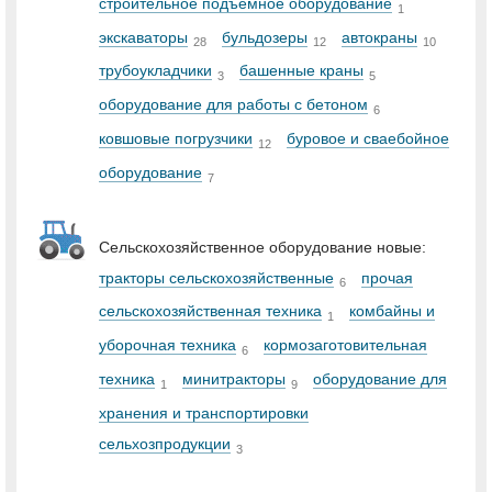
строительное подъемное оборудование
1
экскаваторы
бульдозеры
автокраны
28
12
10
трубоукладчики
башенные краны
3
5
оборудование для работы с бетоном
6
ковшовые погрузчики
буровое и сваебойное
12
оборудование
7
Сельскохозяйственное оборудование новые:
тракторы сельскохозяйственные
прочая
6
сельскохозяйственная техника
комбайны и
1
уборочная техника
кормозаготовительная
6
техника
минитракторы
оборудование для
1
9
хранения и транспортировки
сельхозпродукции
3