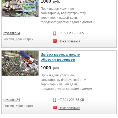
1000
руб.
Произведем услуги по
санитарному благоустройству
территории вашей дачи,
городского участка рядом с домом -
обрезка сухих, разросшихя и
поврежденных веток деревьев.
грузавто24
+7 391 208-65-05
Россия, Красноярск
Пожаловаться
Вывоз мусора после
обрезки деревьев
1000
руб.
Произведем услуги по
санитарному благоустройству
территории вашей дачи,
городского участка рядом с домом -
обрезка сухих, разросшихя и
поврежденных веток деревьев.
грузавто24
+7 391 208-65-05
Спил или санитарная обрезка
Россия, Красноярск
аварийных и высохших деревьев.
Пожаловаться
Работы на высоте.
Вывоз мксора с территории