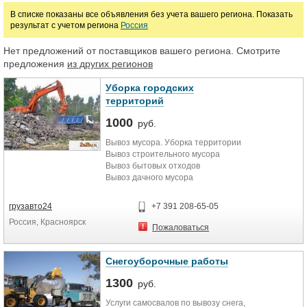
В списке показаны все объявления без учета вашего региона. Показать
результат с учетом региона
Россия
Нет предложений от поставщиков вашего региона. Смотрите
предложения
из других регионов
Уборка городских
территорий
1000
руб.
Вывоз мусора. Уборка территории
Вывоз строительного мусора
Вывоз бытовых отходов
Вывоз дачного мусора
Вывоз крупногабаритного мусора
Вывоз старой мебели и бытовой
грузавто24
+7 391 208-65-05
техники
Россия, Красноярск
Пожаловаться
Снегоуборочные работы
1300
руб.
Услуги самосвалов по вывозу снега,