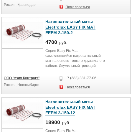
мощности 250 Вт/м.кв) 3,4 м2
Россия, Краснодар
Площадь обогрева (при удельной
Пожаловаться
мощности 300 Вт/м.кв) 2,8 м2
Площадь обогрева (при удельной
мощности 350 Вт/м.кв) 2,4 м2
Нагревательный маты
Площадь обогрева (при удельной
Electrolux EASY FIX MAT
мощности 400 Вт/м.кв) 2,1 м2
EEFM 2-150-2
Площадь обогрева (при удельной
мощности 450 Вт/м.кв) 1,9
4700
руб.
Серия Easy Fix Mat-
самоклеящийся нагревательный
мат на основе тонкого двужильного
кабеля. Двужильный греющий
кабель надежно вплетен в
текстильную сетку, пропитанную
ООО "Азия Контракт"
+7 (383) 381-77-06
специальным клеящим составом,
Россия, Новосибирск
которая надежно фиксирует мат на
Пожаловаться
полу и создает идеальные условия
для адгезии с бетоном и
плиточным клеем. Рекомендуется
Нагревательный маты
для установки в плиточный клей
Electrolux EASY FIX MAT
«без стяжки»
EEFM 2-150-12
18900
руб.
Серия Easy Fix Mat-