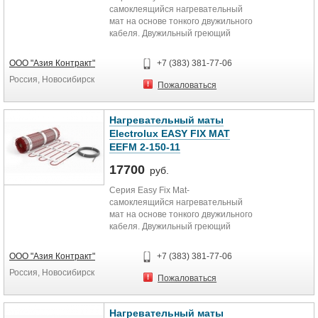
самоклеящийся нагревательный
мат на основе тонкого двужильного
кабеля. Двужильный греющий
кабель надежно вплетен в
текстильную сетку, пропитанную
ООО "Азия Контракт"
+7 (383) 381-77-06
специальным клеящим составом,
Россия, Новосибирск
которая надежно фиксирует мат на
Пожаловаться
полу и создает идеальные условия
для адгезии с бетоном и
плиточным клеем. Рекомендуется
Нагревательный маты
для установки в плиточный клей
Electrolux EASY FIX MAT
«без стяжки».
EEFM 2-150-11
17700
руб.
Серия Easy Fix Mat-
самоклеящийся нагревательный
мат на основе тонкого двужильного
кабеля. Двужильный греющий
кабель надежно вплетен в
текстильную сетку, пропитанную
ООО "Азия Контракт"
+7 (383) 381-77-06
специальным клеящим составом,
Россия, Новосибирск
которая надежно фиксирует мат на
Пожаловаться
полу и создает идеальные условия
для адгезии с бетоном и
плиточным клеем. Рекомендуется
Нагревательный маты