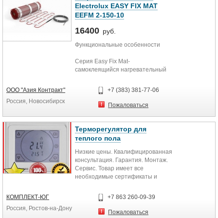
для установки в плиточный клей
Electrolux EASY FIX MAT
«без стяжки».
EEFM 2-150-10
16400
руб.
Функциональные особенности
Серия Easy Fix Mat-
самоклеящийся нагревательный
мат на основе тонкого двужильного
кабеля. Двужильный греющий
ООО "Азия Контракт"
+7 (383) 381-77-06
кабель надежно вплетен в
Россия, Новосибирск
текстильную сетку, пропитанную
Пожаловаться
специальным клеящим составом,
которая надежно фиксирует мат на
полу и создает идеальные условия
Терморегулятор для
для адгезии с бетоном и
теплого пола
плиточным клеем. Рекомендуется
Низкие цены. Квалифицированная
для установки в плиточный клей
консультация. Гарантия. Монтаж.
«без стяжки
Сервис. Товар имеет все
необходимые сертификаты и
разрешения. На товар установлен
гарантийный срок
КОМПЛЕКТ-ЮГ
+7 863 260-09-39
предусмотренный
Россия, Ростов-на-Дону
производителем. Наша компания
Пожаловаться