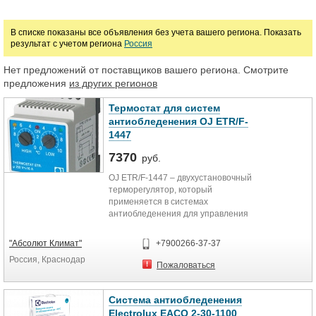
Цена
В списке показаны все объявления без учета вашего региона. Показать
результат с учетом региона
Россия
руб.
Нет предложений от поставщиков вашего региона. Смотрите
предложения
из других регионов
Термостат для систем
антиобледенения OJ ETR/F-
1447
7370
руб.
OJ ETR/F-1447 – двухустановочный
терморегулятор, который
применяется в системах
антиобледенения для управления
режимом обогрева. Использование
данной модели позволяет
"Абсолют Климат"
+7900266-37-37
наладить процесс безопасного
Россия, Краснодар
растапливания наледи и залежей
Пожаловаться
снега с минимизацией расходов на
электроэнергию. Установка
диапазонов температур
Система антиобледенения
осуществляется посредством
Electrolux EACO 2-30-1100