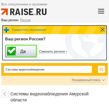
Вся спецтехника и грузовики
Ваш регион:
Россия
Разместить объявление
Ваш регион Россия?
Сменить регион ›
Расширенный поиск
Системы оповещения
Сигнализация
Извещатели
Системы видеонаблюдения Амурской
Арматура светосигнальная
Камеры-муляжи
Видеорегистраторы
области
Оборудование для систем безопасности
Приемно-передающее оборудование