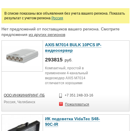
Мониторы, пульты управления
Оптика и освещение для систем охраны и
В списке показаны все объявления без учета вашего региона. Показать
результат с учетом региона
Россия
Видеосерверы
Камеры видеонаблюдения
Нет предложений от поставщиков вашего региона. Смотрите
Цена
предложения
из других регионов
AXIS M7014 BULK 10PCS IP-
видеосервер
руб.
293815
руб.
Марка
Компактный, простой в
применении 4-канальный
видеокодер AXIS M7014
отличается хорошими
видеохарактеристиками. Он
упрощает переход на сетевое
ООО ИНЖИНИРИНГ-ПБ
+7 351 248-33-16
видео без необходимости
Россия, Челябинск
модернизировать действующие
Пожаловаться
камеры.
ИК подсветка VidaTec S48-
90C-IR
Видеовход 4