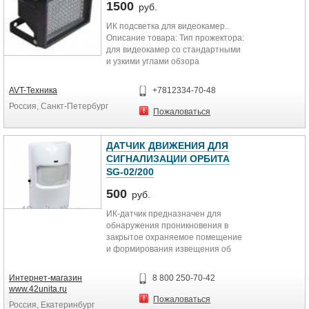
Количество каналов видео 4
1500
руб.
Количество каналов аудио 4
ИК подсветка для видеокамер..
Разрешение в максимальном
Описание товара: Тип прожектора:
качестве 720p при 25 к/с
для видеокамер со стандартными
Тип компрессии видео H.264 /
и узкими углами обзора
MJPEG
Применение: НАРУЖНОЕ
Питание PoE
Дальность подсветки: 30 м Угол
Вес 0,57 кг
AVT-Техника
+7812334-70-48
подсветки: 45 ° Длина волны: 870
Размер 109x37x172 мм
Россия, Санкт-Петербург
Нм питание DC12V Количество ИК-
Температура работы 0°C...+50°C
Пожаловаться
диодов: 96, d=5mm Потребление
тока: 0,7 А
ДАТЧИК ДВИЖЕНИЯ ДЛЯ
СИГНАЛИЗАЦИИ ОРБИТА
SG-02/200
500
руб.
ИК-датчик предназначен для
обнаружения проникновения в
закрытое охраняемое помещение
и формирования извещения об
этом событии, путем передачи
состояния по радиоканалу на
Интернет-магазин
8 800 250-70-42
контрольную панель.
www.42unita.ru
ИК-датчик предназначен для
Пожаловаться
Россия, Екатеринбург
установки в закрытых помещениях.