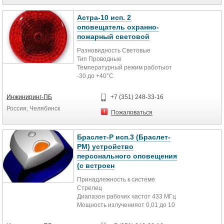
При установке обратите внимание
на то, чтобы на пути луча не было
Астра-10 исп. 2
перекрывающих его
оповещатель охранно-
объектов(штор, шкафов,
пожарный световой
комнатных растений и т.д.). В поле
зрения извещателя не должно
Разновидность Световые
быть окон, кондиционеров,
Тип Проводные
батарей и других отапливающих
Температурный режим работыот
приборов.
-30 до +40°С
Размеры D90х30
Вес Не более 0.08 кг
Инжиниринг-ПБ
+7 (351) 248-33-16
Россия, Челябинск
Пожаловаться
Астра-10 исп.2 - оповещатель
охранно-пожарный световой
Браслет-Р исп.3 (Браслет-
РМ) устройство
Особенности:
персонального оповещения
-непрерывный круглосуточный
(с встроен
режим работы;
-питание постоянным током (=12
Принадлежность к системе
В);
Стрелец
-прозрачный корпус красного
Диапазон рабочих частот 433 МГц
цвета;
Мощность излученияот 0,01 до 10
-светодиоды высокой яркости.
мВт
Дальность связи на открытом