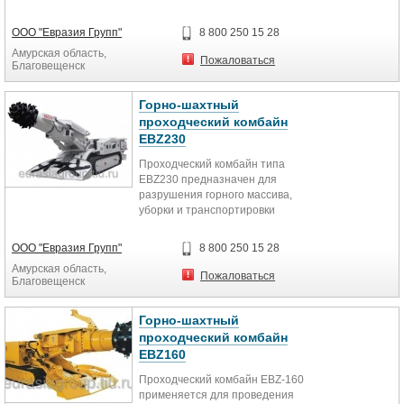
разрушенной горной породы при
проходки...
ООО "Евразия Групп"
8 800 250 15 28
Амурская область,
Пожаловаться
Благовещенск
Горно-шахтный
проходческий комбайн
EBZ230
Проходческий комбайн типа
EBZ230 предназначен для
разрушения горного массива,
уборки и транспортировки
разрушенной горной породы при
проходки...
ООО "Евразия Групп"
8 800 250 15 28
Амурская область,
Пожаловаться
Благовещенск
Горно-шахтный
проходческий комбайн
EBZ160
Проходческий комбайн EBZ-160
применяется для проведения