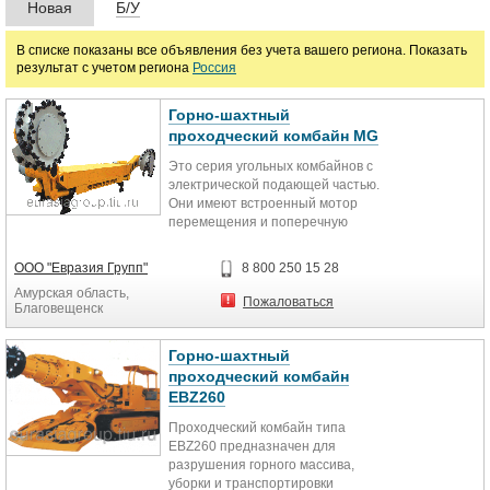
Новая
Б/У
В списке показаны все объявления без учета вашего региона. Показать
результат с учетом региона
Россия
Горно-шахтный
проходческий комбайн MG
Это серия угольных комбайнов c
электрической подающей частью.
Они имеют встроенный мотор
перемещения и поперечную
выемку угля. Общая
установленная...
ООО "Евразия Групп"
8 800 250 15 28
Амурская область,
Пожаловаться
Благовещенск
Горно-шахтный
проходческий комбайн
EBZ260
Проходческий комбайн типа
EBZ260 предназначен для
разрушения горного массива,
уборки и транспортировки