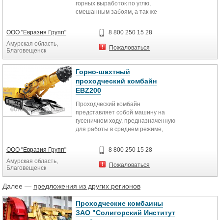
горных выработок по углю,
смешанным забоям, а так же
используется для проходки
туннелей. При...
ООО "Евразия Групп"
8 800 250 15 28
Амурская область,
Пожаловаться
Благовещенск
Горно-шахтный
проходческий комбайн
EBZ200
Проходческий комбайн
представляет собой машину на
гусеничном ходу, предназначенную
для работы в среднем режиме,
имеющую исполнительный орган...
ООО "Евразия Групп"
8 800 250 15 28
Амурская область,
Пожаловаться
Благовещенск
Далее —
предложения из других регионов
Проходческие комбаины
ЗАО "Солигорский Институт