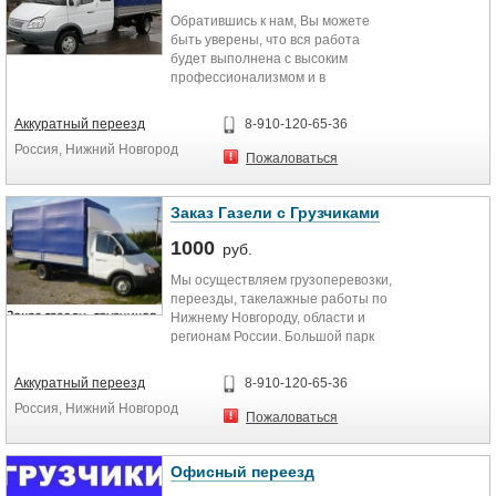
Обратившись к нам, Вы можете
Стоимость транспортировки
быть уверены, что вся работа
зависит от веса и габаритов груза,
будет выполнена с высоким
дальности перемещения и
профессионализмом и в
необходимости оформлять
максимально короткий срок. Для
таможенные документы. Расчет
организации и проведения работ
стоимости производится
Аккуратный переезд
8-910-120-65-36
мы предлагаем услуги
индивидуально для каждого
Россия, Нижний Новгород
высококвалифицированных
случая.
Пожаловаться
грузчиков. Наши грузчики готовы
оказать посильную и высоко
квалифицированную помощь в том
Заказ Газели с Грузчиками
случае, если Вам необходимы:
1000
— квартирный переезд
руб.
— офисный переезд
Мы осуществляем грузоперевозки,
— перевозка мебели
переезды, такелажные работы по
— складские работы
Нижнему Новгороду, области и
— вывоз мусора
регионам России. Большой парк
— такелажные работы
машин, а также бригада
— погрузка -разгрузка вагонов, фур
профессиональных и аккуратных
и т. д.
Аккуратный переезд
8-910-120-65-36
грузчиков, позволяет нам
— а также подъём и
Россия, Нижний Новгород
выполнить любой Ваш заказ и
транспортировка любых грузов.
Пожаловаться
сэкономить Ваши время и деньги!
8-910-120-65-36
Осуществим любой переезд
(дачный, квартирный, офисный).
Офисный переезд
Любая упаковка, сборка, разборка