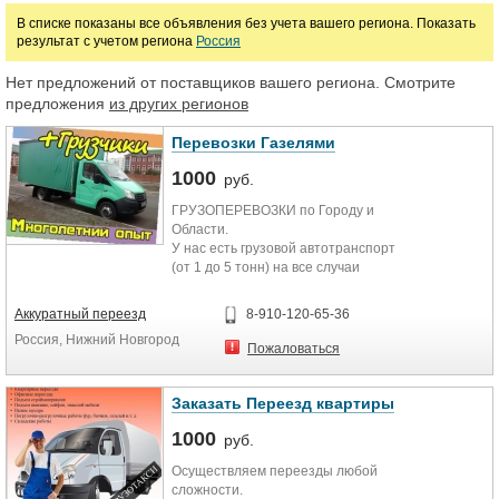
В списке показаны все объявления без учета вашего региона. Показать
результат с учетом региона
Россия
Цена
Нет предложений от поставщиков вашего региона. Смотрите
предложения
из других регионов
руб.
Перевозки Газелями
1000
руб.
ГРУЗОПЕРЕВОЗКИ по Городу и
Области.
У нас есть грузовой автотранспорт
(от 1 до 5 тонн) на все случаи
жизни. Поможем с погрузо-
разгрузочными работами. ВИДЫ
Аккуратный переезд
8-910-120-65-36
ДОПОЛНИТЕЛЬНЫХ УСЛУГ: Наша
Россия, Нижний Новгород
компания зарекомендовала себя
Пожаловаться
безупречной работой, высоким
качеством и широким спектром
оказываемых услуг. Если перед
Заказать Переезд квартиры
Вами встала проблема переезда
1000
квартиры в Нижнем Новгороде или
руб.
перевозки мебели - мы возьмем на
Осуществляем переезды любой
себя все Ваши заботы.
сложности.
Преимущество компании это