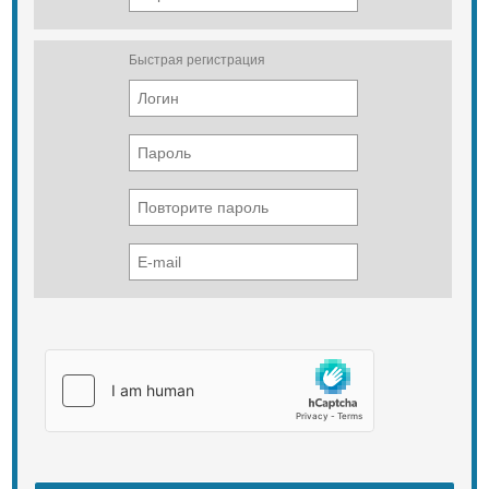
(4860)* x 2010 x 2520 [mm] Weight
2470 [kg] Branch diameter logs up to
250 [mm] No of knives 4 cutting + 1
Быстрая регистрация
counter-knife Feeding speed up to 21
[running meters/min] Chipping
capacity up to 16 [stère meters/h]
Width of chips up to 28 [mm] depends
on material Way of feeding toothed
roll and hydraulically driven feeder
track Drum diameter 520 [mm]
Screen 30x30 or 50x50 [mm] Hopper
dimensions (WxH) 375 x 340 [mm]
ENGINE TECHNICAL DATA Engine
model YANMAR 4TNV98T; PERKINS
804D-33T Displacement 3319; 3300
[cm3] Power of engine 84 [KM] Type
of cooling liquid Type of fuel diesel
Fuel tank capacity 60 [l] Max. fuel
consumption 13 [l/h] ()* - dimension
after the loading table is unfoled,
during operation. Standard
equippment: • Hour meter. • Rotary
ejectin tupe 360°. • Deflector. •
Independent hydraulic system. • No-
stress system. Optional equippment: •
Extension of the ejection tube.