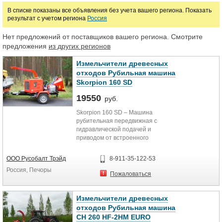
В списке показаны все объявления без учета вашего региона. Показать
результат с учетом региона
Россия
Марка
Нет предложений от поставщиков вашего региона. Смотрите
предложения
из других регионов
Измельчители древесных
отходов Рубильная машина
Skorpion 160 SD
19550
руб.
Skorpion 160 SD – Машина
рубительная передвижная с
гидравлической подачей и
приводом от встроенного
дизельного двигателя. Машина
укомплектована двигателем:
ООО Русобалт Трэйд
8-911-35-122-53
Lombardini 1603 (38,5 л.с.).
Россия, Печоры
Исполнение с собственной
Пожаловаться
гидравлической системой. Подача
материала в машину через
направляющий бункер с
Измельчители древесных
гидравлически приводными
отходов Рубильная машина
роликами. Нижний ролик
CH 260 HF-2HM EURO