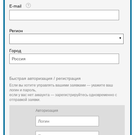
Аккумуляторная батарея
E-mail
2×6СТ-132АМ
Кабина
Кабина
Регион
Каркас безопасности, отвечающий
требованиям стандартов FOPS,
ROPS, OPS;
Город
Эффективная вибро-шумо-
теплоизоляция;
Системы нормализации
микроклимата в зимнее и летнее
время
Быстрая авторизация / регистрация
Сиденье
Если вы хотите управлять вашими заявками — укажите ваш
логин и пароль,
Полноповоротное подрессоренное
если у вас нет аккаунта — зарегистрируйтесь одновременно с
отправкой заявки.
Управление
Авторизация
Эргономичный пульт управления с
обеспечением нормативных
значений управляющих усилий