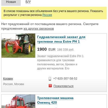
Новая
Б/У
Марка
В списке показаны все объявления без учета вашего региона. Показать
результат с учетом региона
Россия
Нет предложений от поставщиков вашего региона. Смотрите
предложения
из других регионов
Гидравлический захват для
трелевки леса Estre PH 1
1900
EUR
186 338 руб.
Захват гидравлический Estre PH 1
применяется для трелевки
пиловоч­ника, веток, бревен и
других материалов. Его
преимущество — это возможность
поворота захвата на 90 градусов и
Корвин
+7-920-307-58-52
максимального удаления от
Россия, Москва
трактора на 1,2 м
Пожаловаться
Гидралический захват для
трелевки PH1 зарекомендовал
Трелевочная машина
себя с хорошей стороны на
Онежец 420
лесозаготовительных работах в