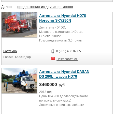
Далее —
предложения из других регионов
Автовышка Hyundai HD78
Horyong SKY280N
Двигатель - D4DD,
Мощность двигателя: 140 л.с.,
Объем: 3900cc.
Грузоподъемность: 3,5 тонны.
Топливный бак: 100 литров.
Трансмиссия (механическая): 5
Ростехно
8 (905) 438 87 65
передних передач и 1 задняя
Россия, Краснодар
Габариты автомобиля:ДхШхВ 7400
Пожаловаться
х 2100 х 3050 мм.
Автовышка Hyundai DASAN
DS 280L, шасси HD78
Комплектация:
3460000
руб.
- Центральный замок
2013 год.
- Регулировка рулевой колонки
Цена 104 900 долларов(считайте
- Подогрев боковых зеркал
по актуальному курсу)
- Магнитола
Доступные опции: две лебедки
- Кондиционер
+2000 долларов, инвертор на 220В
- Электростеклоподъемники
(6кВт) с выводом на люльку +1000