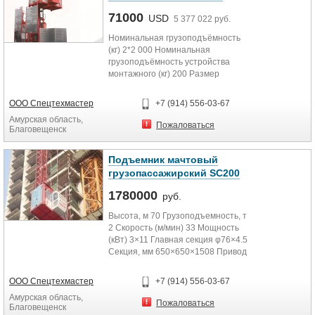
71000
USD
5 377 022 руб.
Номинальная грузоподъёмность
(кг) 2*2 000 Номинальная
грузоподъёмность устройства
монтажного (кг) 200 Размер
грузовой кабины (м) 1.3×3.0×2.3
Высота...
ООО Спецтехмастер
+7 (914) 556-03-67
Амурская область,
Пожаловаться
Благовещенск
Подъемник мачтовый
грузопассажирский SC200
1780000
руб.
Высота, м 70 Грузоподъемность, т
2 Скорость (м/мин) 33 Мощность
(кВт) 3×11 Главная секция φ76×4.5
Секция, мм 650×650×1508 Привод
электро,...
ООО Спецтехмастер
+7 (914) 556-03-67
Амурская область,
Пожаловаться
Благовещенск