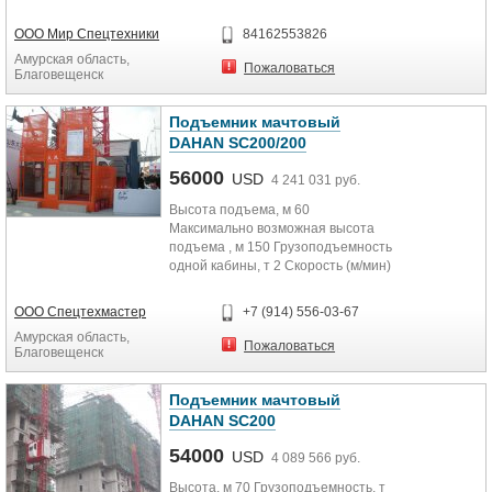
ООО Мир Спецтехники
84162553826
Амурская область,
Пожаловаться
Благовещенск
Подъемник мачтовый
DAHAN SC200/200
56000
USD
4 241 031 руб.
Высота подъема, м 60
Максимально возможная высота
подъема , м 150 Грузоподъемность
одной кабины, т 2 Скорость (м/мин)
33 Главная секция ...
ООО Спецтехмастер
+7 (914) 556-03-67
Амурская область,
Пожаловаться
Благовещенск
Подъемник мачтовый
DAHAN SC200
54000
USD
4 089 566 руб.
Высота, м 70 Грузоподъемность, т