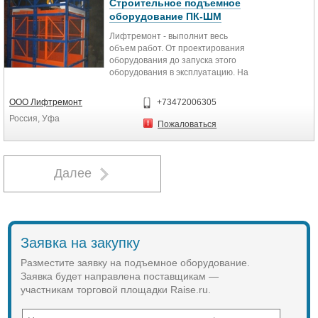
1,8х0,8 м
Строительное подъемное
Длина в транспортном положении -
оборудование ПК-ШМ
8,43 м
Лифтремонт - выполнит весь
Ширина - 2,30 м
объем работ. От проектирования
Высота в транспортном положении
оборудования до запуска этого
- 2,20 м
оборудования в эксплуатацию. На
Скорость передвижения - 0,8-6,0
собственном производстве
км/ч
изготовим любой грузовой
Колеса - 14-17.5
ООО Лифтремонт
+73472006305
подъемник индивидуально по
Источник питания (ДВС) 31кВт-42
Россия, Уфа
Вашим размерам. Подъемное
л.с.
Пожаловаться
оборудование легко и просто
Конструктивная масса - 6 800 кг
монтируется. Прост и долговечен в
использовании.
Далее
Заявка на закупку
Разместите заявку на подъемное оборудование.
Заявка будет направлена поставщикам —
участникам торговой площадки Raise.ru.