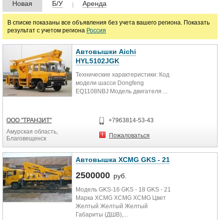
Новая
Б/У
Аренда
Люльки строительные
В списке показаны все объявления без учета вашего региона. Показать
результат с учетом региона
Россия
Цена
Автовышки Aichi
HYL5102JGK
руб.
Технические характеристики: Код
модели шасси Dongfeng
EQ1108NBJ Модель двигателя ...
Марка
ООО "ТРАНЗИТ"
+7963814-53-43
Амурская область,
Пожаловаться
Благовещенск
Автовышка XCMG GKS - 21
2500000
руб.
Модель GKS-16 GKS - 18 GKS - 21
Марка XCMG XCMG XCMG Цвет
Желтый Желтый Желтый
Габариты (ДШВ),...