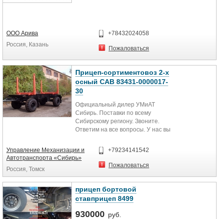
ООО Арива
+78432024058
Россия, Казань
Пожаловаться
Прицеп-сортиментовоз 2-х
осный САВ 83431-0000017-
30
Официальный дилер УМиАТ
Сибирь. Поставки по всему
Сибирскому региону. Звоните.
Ответим на все вопросы. У нас вы
можете пройти техническое
обслуживание своей техники. При
Управление Механизации и
+79234141542
покупке сцепки- скидки!!!
Автотранспорта «Сибирь»
Прицепы-сортиментовозы 2-х
Пожаловаться
Россия, Томск
осные Объем перевозимого
сортимента до 30 куб.м. Масса
перевозимого сортимента до 20
прицеп бортовой
000 кг
ставприцеп 8499
Масса перевозимого груза, кг
18240
930000
руб.