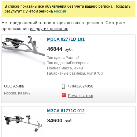
В списке показаны все объявления без учета вашего региона. Показать
руб.
результат с учетом региона
Россия
Нет предложений от поставщиков вашего региона. Смотрите
Марка
предложения
из других регионов
МЗСА 82771D 101
46844
руб.
Тип кузоваРамный
Тип подвескиРессорная
Полная масса, кг749
Габаритные размеры, мм4976 х
1965 х 1163
Грузоподъемность, кг549
ООО Арива
+78432024058
Кол-во осей1
Россия, Казань
Пожаловаться
МЗСА 81771С 012
34600
руб.